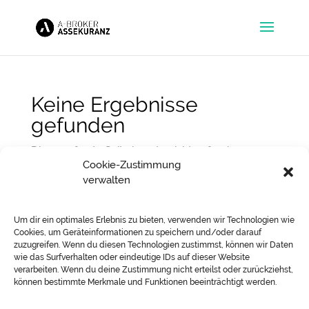
Keine Ergebnisse
gefunden
Die angefragte Seite konnte nicht gefunden
Cookie-Zustimmung
werden. Verfeinern Sie Ihre Suche oder verwenden
verwalten
Sie die Navigation oben, um den Beitrag zu finden.
Kategorien
Post Formats
Um dir ein optimales Erlebnis zu bieten, verwenden wir Technologien wie
Cookies, um Geräteinformationen zu speichern und/oder darauf
Uncategorized
zuzugreifen. Wenn du diesen Technologien zustimmst, können wir Daten
wie das Surfverhalten oder eindeutige IDs auf dieser Website
Schlagwörter
verarbeiten. Wenn du deine Zustimmung nicht erteilst oder zurückziehst,
können bestimmte Merkmale und Funktionen beeinträchtigt werden.
gallery
link
Post Formats
quote
shortcode