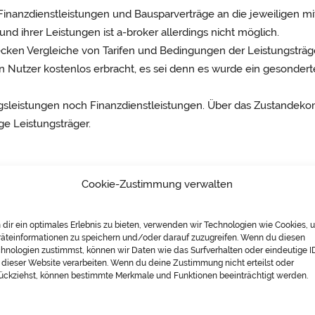
 Finanzdienstleistungen und Bausparverträge an die jeweiligen mi
und ihrer Leistungen ist a-broker allerdings nicht möglich.
wecken Vergleiche von Tarifen und Bedingungen der Leistungsträg
n Nutzer kostenlos erbracht, es sei denn es wurde ein gesondert
ungsleistungen noch Finanzdienstleistungen. Über das Zustandek
ge Leistungsträger.
Cookie-Zustimmung verwalten
ites Dritter, auf deren Inhalte wir keinen Einfluss haben. Desha
verlinkten Seiten ist stets der jeweilige Anbieter oder Betreiber
dir ein optimales Erlebnis zu bieten, verwenden wir Technologien wie Cookies, 
auf mögliche Rechtsverstöße überprüft. Rechtswidrige Inhalte w
äteinformationen zu speichern und/oder darauf zuzugreifen. Wenn du diesen
hnologien zustimmst, können wir Daten wie das Surfverhalten oder eindeutige I
 dieser Website verarbeiten. Wenn du deine Zustimmung nicht erteilst oder
rlinkten Seiten ist jedoch ohne konkrete Anhaltspunkte einer Rec
ückziehst, können bestimmte Merkmale und Funktionen beeinträchtigt werden.
en wir derartige Links umgehend entfernen.