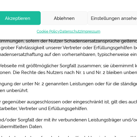
Akzeptieren
Ablehnen
Einstellungen anseh
immungen, sofern a-broker schuldhaft eine wesentliche Vertragspfl
en, typischerweise eintretenden Schaden begrenzt.
Cookie Policy
Datenschutz
Impressum
stimmungen, sofern der Nutzer Schadensersatzansprüche geltend 
r grober Fahrlässigkeit unserer Vertreter oder Erfüllungsgehilfen
 Schadensersatzhaftung auf den vorhersehbaren, typischerweise e
r Webseite mit größtmöglicher Sorgfalt zusammen; sie übernimmt kei
ionen. Die Rechte des Nutzers nach Nr. 1 und Nr. 2 bleiben unber
ingung der unter Nr. 2 genannten Leistungen oder für die ständige
ben unberührt.
 gegenüber ausgeschlossen oder eingeschränkt ist, gilt dies auch
rbeiter, Vertreter und Erfüllungsgehilfen.
und/oder Sorgfalt der mit ihr verbundenen Leistungsträger und/o
übermittelten Daten.