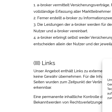
a-broker vermittelt Versicherungsverträge,
vollständige Erfassung aller Marktteilnehmer 
Ferner erstellt a-broker zu Informationsz
Die Leistungen der a-broker werden für de
Nutzer und a-broker vereinbart.
a-broker erbringt selbst weder Versicher
entscheiden allein der Nutzer und der jeweili
(III) Links
Unser Angebot enthält Links zu externen Webs
keine Gewähr übernehmen. Für die Inhalte der 
Um 
Seiten wurden zum Zeitpunkt der Verlinkung 
Ger
erkennbar.
Tec
auf
Eine permanente inhaltliche Kontrolle der ve
zur
Bekanntwerden von Rechtsverletzungen werd